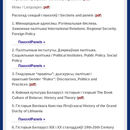
Мовы / Languages (
pdf
)
Расклад секцый і панэляў / Sections and panels
(
pdf
)
1. Міжнародныя адносіны. Рэгіянальная бяспека.
Замежная палітыка/ International Relations. Regional Security.
Foreign Policy
Панэлі/Panels »
2. Палітычныя інстытуты. Дзяржаўная палітыка.
Сацыяльная палітыка / Political Institutes. Public Policy. Social
Policy
Панэлі/Panels »
3. Гендэрныя “правілы”: дыскурсы, палітыкі і
практыкі/ Gender “Rules”: Discourses, Politics and
Practices (
pdf
)
4. Кніжная культура Беларусі: гісторыя і тэорыя/ The Book
Culture of Belarus: History and Theory (
pdf
)
5. Гісторыя Вялікага Княства Літоўскага/ History of the Grand
Duchy of Lithuania
Панэлі/Panels »
6. Гісторыя Беларусі ХІХ і ХХ стагоддзяў/
19th-20th Century