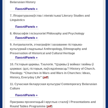
Belarusian History
Панэлі/Panels »
7. Літаратуразнаўства і лінгвістыка/ Literary Studies and
Linguistics
Панэлі/Panels »
8. Філасофія і псіхалогія/ Philosophy and Psychology
Панэлі/Panels »
9. Антрапалогія, этнаграфія і захаванне гісторыка-
культурнай спадчыны/ Anthropology, Ethnography and
Preservation of Historical and Cultural Heritage
Панэлі/Panels »
10. Гісторыя царквы. Тэалогія. “Цэрквы ў войнах і войны ў
цэрквах: ідэі, гісторыя, паўсядзённасць”/
History of Church.
Theology. “Churches in Wars and Wars in Churches: Ideas,
History, Everyday Life” (
pdf
)
11. Сучасная беларуская культура/ Contemporary Belarusian
Culture
Панэлі/Panels »
Праграма прэзентацый і круглых сталоў /
Presentations and
Round Tables Programme (
pdf
)