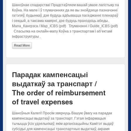
Шаноўнае спадарства! Прадстаўляем вашай увазе лагістыку па
Коўна. На мапе і ў тлумачэннях да яе вы знойдзеце пазначэнні
гатэляў, будынкаў, дзе будуць адбывацца паседжанні пленараў
і секцый, а таксама кавярні, дзе будуць праходзіць абеды.
Мапа_Кангрэса / Map_ICBS (pdf) Тлумачэнні / Guide_ICBS (pdf)
Спасылка на онлайн-мапу Коўна з транспартам і аб’ектамі
інфраструктуры .
Read More
Парадак кампенсацыі
выдаткаў за транспарт /
The order of reimbursement
of travel expenses
Шаноўныя Калегі! Просім звярнуць Вашую ўвагу на парадак
кампенсацыі выдаткаў за транспарт. Гэтая інфармацыя
тычыцца ўсіх удзельнікаў, якім арганізацыйны Камітэт выдаў
субсідыі для кампенсацыі транспартных выдаткаў, акрамя