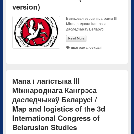
version)
Выніковая версія праграмы ІІІ
Міжнароднага Кангрэса
даследчыкаў Беларусі
Read More
праграма
,
секцыі
Мапа і лагістыка III
Міжнароднага Кангрэса
даследчыкаў Беларусі /
Map and logistics of the 3d
International Congress of
Belarusian Studies