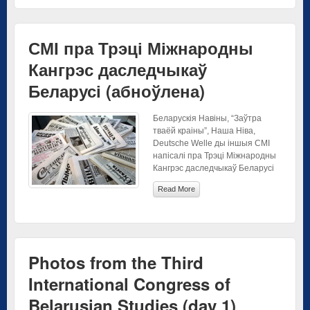
СМІ пра Трэці Міжнародны
Кангрэс даследчыкаў
Беларусі (абноўлена)
Беларускія Навіны, “Заўтра
тваёй краіны”, Наша Ніва,
Deutsche Welle ды іншыя СМІ
напісалі пра Трэці Міжнародны
Кангрэс даследчыкаў Беларусі
Read More
Photos from the Third
International Congress of
Belarusian Studies (day 1)