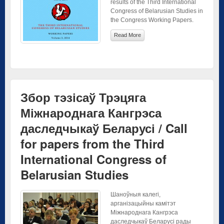
results of the Third International
Congress of Belarusian Studies in
the Congress Working Papers.
Read More
Збор тэзісаў Трэцяга
Міжнароднага Кангрэса
даследчыкаў Беларусі / Call
for papers from the Third
International Congress of
Belarusian Studies
Шаноўныя калегі,
арганізацыйны камітэт
Міжнароднага Кангрэса
даследчыкаў Беларусі рады