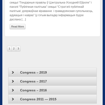
секцыі “Гендэрныя правілы ў Цэнтральна-Усходняй Еўропе” і
панэлі “Публічная палітыка” секцыі “Стратэгіі публічнай
палітыкі: дзяржаўнае кіраванне і грамадзянская супольнасць,
адукацыя і навука” (у гэтым выпадку інфармацыя будзе
даслана […]
Read More
1
2
3
Congress – 2019
Congress – 2017
Congress – 2016
Congress 2011 — 2015