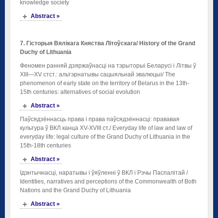
knowledge society
Abstract »
7
. Гісторыя
Вялікага
Княства
Літоўскага
/
History of the Grand
Duchy of Lithuania
Феномен ранняй дзяржаўнасці на тэрыторыі Беларусі і Літвы ў
ХІІІ—XV стст.: альтэрнатывы сацыяльнай эвалюцыі/ The
phenomenon of early state on the territory of Belarus in the 13th-
15th centuries: alternatives of social evolution
Abstract »
Паўсядзённасць права і права паўсядзённасці: прававая
культура ў ВКЛ канца XV-XVIII ст./ Everyday life of law and law of
everyday life: legal culture of the Grand Duchy of Lithuania in the
15th-18th centuries
Abstract »
Ідэнтычнасці, наратывы і ўяўленні ў ВКЛ і Рэчы Паспалітай /
Identities, narratives and perceptions of the Commonwealth of Both
Nations and the Grand Duchy of Lithuania
Abstract »