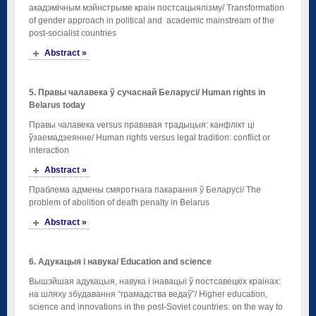
акадэмічным мэйнстрыме краін постсацыялізму/ Transformation
of gender approach in political and academic mainstream of the
post-socialist countries
Abstract »
5. Правы чалавека ў сучаснай Беларусі/
Human
rights
in
Belarus today
Правы чалавека versus прававая традыцыя: канфлікт ці
ўзаемадзеянне/ Human rights versus legal tradition: conflict or
interaction
Abstract »
Праблема адмены смяротнага пакарання ў Беларусі/ The
problem of abolition of death penalty in Belarus
Abstract »
6. Адукацыя і навука
/ Education and science
Вышэйшая адукацыя, навука і інавацыі ў постсавецкіх краінах:
на шляху збудавання “грамадства ведаў”/ Higher education,
science and innovations in the post-Soviet countries: on the way to