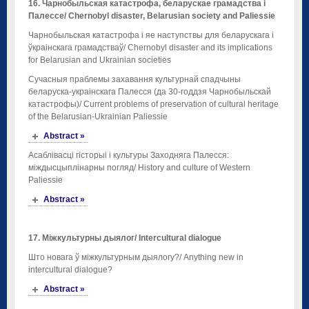
16. Чарнобыльская катастрофа, беларускае грамадства і
Палессе/
Chernobyl
disaster
,
Belarusian
society
and
Paliessie
Чарнобыльская катастрофа і яе наступствы для беларускага і
ўкраінскага грамадстваў/ Chernobyl disaster and its implications
for Belarusian and Ukrainian societies
Сучасныя праблемы захавання культурнай спадчыны
беларуска-украінскага Палесся (да 30-годдзя Чарнобыльскай
катастрофы)/ Current problems of preservation of cultural heritage
of the Belarusian-Ukrainian Paliessie
Abstract »
Асаблівасці гісторыі і культуры Заходняга Палесся:
міждысцыплінарны погляд/ History and culture of Western
Paliessie
Abstract »
17. Міжкультурны дыялог/
Intercultural
dialogue
Што новага ў міжкультурным дыялогу?/ Anything new in
intercultural dialogue?
Abstract »