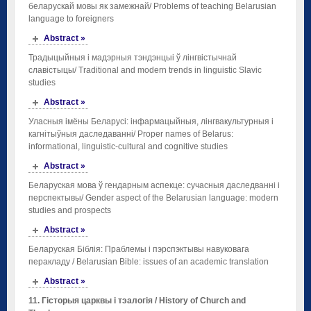
беларускай мовы як замежнай/ Problems of teaching Belarusian
language to foreigners
Abstract »
Традыцыйныя і мадэрныя тэндэнцыі ў лінгвістычнай
славістыцы/ Traditional and modern trends in linguistic Slavic
studies
Abstract »
Уласныя імёны Беларусі: інфармацыйныя, лінгвакультурныя і
кагнітыўныя даследаванні/ Proper names of Belarus:
informational, linguistic-cultural and cognitive studies
Abstract »
Беларуская мова ў гендарным аспекце: сучасныя даследванні і
перспектывы/ Gender aspect of the Belarusian language: modern
studies and prospects
Abstract »
Беларуская Біблія: Праблемы і пэрспэктывы навуковага
перакладу / Belarusian Bible: issues of an academic translation
Abstract »
11. Гісторыя
царквы
і тэалогія
/
History of Church
and