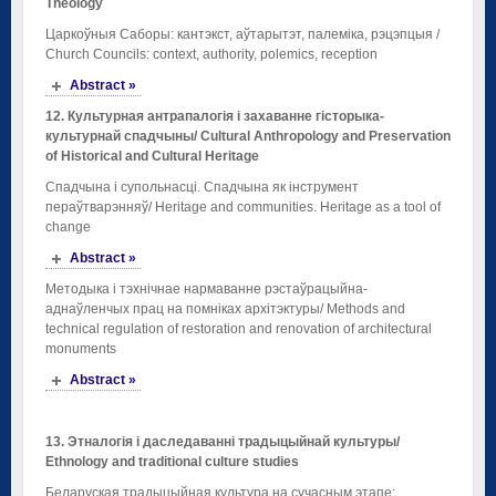
Theology
Царкоўныя Саборы: кантэкст, аўтарытэт, палеміка, рэцэпцыя /
Church Councils: context, authority, polemics, reception
Abstract »
12
.
Культурная антрапалогія
і
захаванне
гісторыка
-
культурнай
спадчыны
/ Cultural Anthropology and Preservation
of Historical and Cultural Heritage
Спадчына і супольнасці. Спадчына як інструмент
пераўтварэнняў/ Heritage and communities. Heritage as a tool of
change
Abstract »
Методыка і тэхнічнае нармаванне рэстаўрацыйна-
аднаўленчых прац на помніках архітэктуры/ Methods and
technical regulation of restoration and renovation of architectural
monuments
Abstract »
13. Этналогія і даследаванні традыцыйнай культуры/
Ethnology
and
traditional
culture studies
Беларуская традыцыйная культура на сучасным этапе: