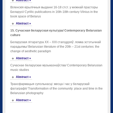
Abstract »
Віленскія кірылічныя выданні 16-18 стст. у кніжнай прасторы
Беларусі/ Cyrillic publications in 16th-18th century Vilnius in the
book space of Belarus
Abstract »
1
5
. Сучасная
беларуская
культура
/
Contemporary Belarusian
culture
Беларуская літаратура ХХ – ХХІ стагоддзяў: ломка эстэтычнай
парадыгмы/ Belarusian literature of the 20th – 21st centuries: the
change of aesthetic paradigm
Abstract »
Сучаснае беларускае музыказнаўства/ Contemporary Belarusian
music studies
Abstract »
Трансфармацыя супольнасці: месца і час у беларускай
фатаграфіі/ Transformation of the community: place and time in the
Belarusian photography
Abstract »