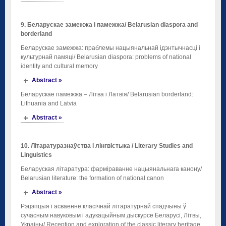
9. Беларускае замежжа і памежжа
/ Belarusian diaspora and
borderland
Беларускае замежжа: праблемы нацыянальнай ідэнтычнасці і
культурнай памяці/ Belarusian diaspora: problems of national
identity and cultural memory
Abstract »
Беларускае памежжа – Літва і Латвія/ Belarusian borderland:
Lithuania and Latvia
Abstract »
10
. Літаратуразнаўства
і
лінгвістыка
/
Literary Studies and
Linguistics
Беларуская літаратура: фарміраванне нацыянальнага канону/
Belarusian literature: the formation of national canon
Abstract »
Рэцэпцыя і асваенне класічнай літаратурнай спадчыны ў
сучасным навуковым і адукацыйным дыскурсе Беларусі, Літвы,
Украіны/ Reception and exploration of the classic literary heritage