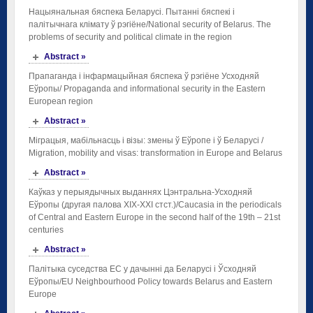
Нацыянальная бяспека Беларусі. Пытанні бяспекі і
палітычнага клімату ў рэгіёне/National security of Belarus. The
problems of security and political climate in the region
Abstract »
Прапаганда і інфармацыйная бяспека ў рэгіёне Усходняй
Еўропы/ Propaganda and informational security in the Eastern
European region
Abstract »
Міграцыя, мабільнасць і візы: змены ў Еўропе і ў Беларусі /
Migration, mobility and visas: transformation in Europe and Belarus
Abstract »
Каўказ у перыядычных выданнях Цэнтральна-Усходняй
Еўропы (другая палова ХIХ-ХХІ стст.)/Caucasia in the periodicals
of Central and Eastern Europe in the second half of the 19th – 21st
centuries
Abstract »
Палітыка суседства ЕС у дачынні да Беларусі і Ўсходняй
Еўропы/EU Neighbourhood Policy towards Belarus and Eastern
Europe