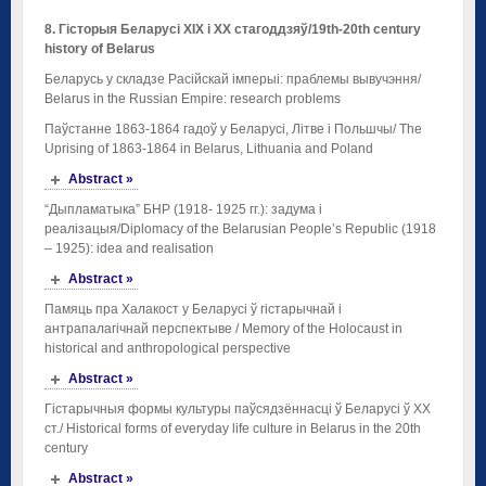
8
. Гісторыя
Беларусі
ХІХ
і
ХХ
стагоддзяў
/19th-20th century
history of Belarus
Беларусь у складзе Расійскай імперыі: праблемы вывучэння/
Belarus in the Russian Empire: research problems
Паўстанне 1863-1864 гадоў у Беларусі, Літве і Польшчы/ The
Uprising of 1863-1864 in Belarus, Lithuania and Poland
Abstract »
“Дыпламатыка” БНР (1918- 1925 гг.): задума і
реалізацыя/Diplomacy of the Belarusian People’s Republic (1918
– 1925): idea and realisation
Abstract »
Памяць пра Халакост у Беларусі ў гістарычнай і
антрапалагічнай перспектыве / Memory of the Holocaust in
historical and anthropological perspective
Abstract »
Гістарычныя формы культуры паўсядзённасці ў Беларусі ў ХХ
ст./ Historical forms of everyday life culture in Belarus in the 20th
century
Abstract »