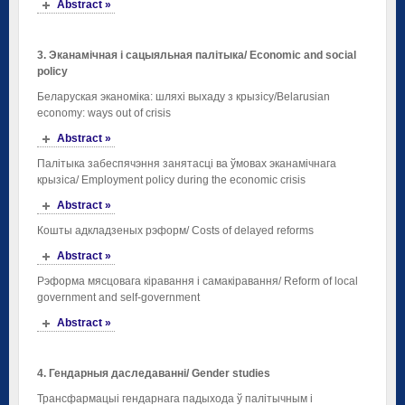
Abstract »
3. Эканамічная і сацыяльная палітыка
/ Economic and social
policy
Беларуская эканоміка: шляхі выхаду з крызісу/Belarusian
economy: ways out of crisis
Abstract »
Палітыка забеспячэння занятасці ва ўмовах эканамічнага
крызіса/ Employment policy during the economic crisis
Abstract »
Кошты адкладзеных рэформ/ Costs of delayed reforms
Abstract »
Рэформа мясцовага кіравання і самакіравання/ Reform of local
government and self-government
Abstract »
4. Гендарныя даследаванні/
Gender
studies
Трансфармацыі гендарнага падыхода ў палітычным і