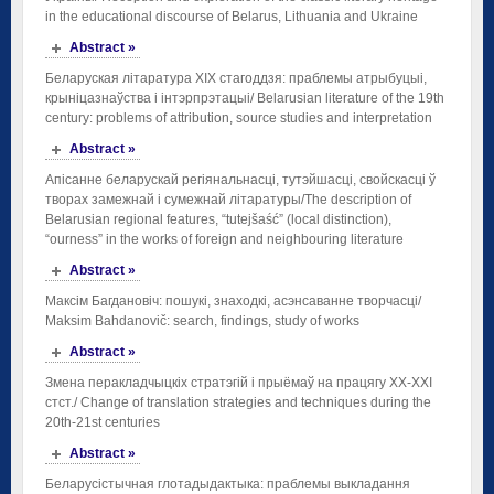
in the educational discourse of Belarus, Lithuania and Ukraine
Abstract »
Беларуская літаратура ХІХ стагоддзя: праблемы атрыбуцыі,
крыніцазнаўства і інтэрпрэтацыі/ Belarusian literature of the 19th
century: problems of attribution, source studies and interpretation
Abstract »
Апісанне беларускай регіянальнасці, тутэйшасці, свойскасці ў
творах замежнай і сумежнай літаратуры/The description of
Belarusian regional features, “tutejšaść” (local distinction),
“ourness” in the works of foreign and neighbouring literature
Abstract »
Максім Багдановіч: пошукі, знаходкі, асэнсаванне творчасці/
Maksim Bahdanovič: search, findings, study of works
Abstract »
Змена перакладчыцкіх стратэгій і прыёмаў на працягу ХХ-ХХI
стст./ Change of translation strategies and techniques during the
20th-21st centuries
Abstract »
Беларусістычная глотадыдактыка: праблемы выкладання