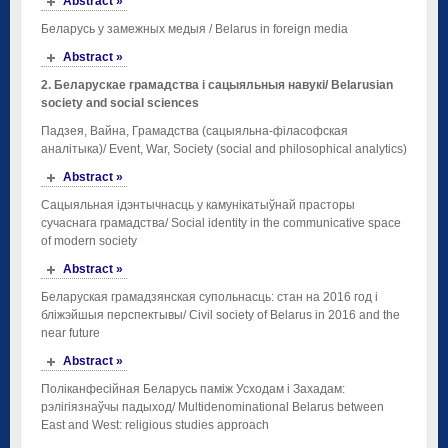
Abstract »
Беларусь у замежных медыя / Belarus in foreign media
Abstract »
2. Беларускае грамадства і сацыяльныя навукі/ Belarusian
society and social sciences
Падзея, Вайна, Грамадства (сацыяльна-філасофская
аналітыка)/ Event, War, Society (social and philosophical analytics)
Abstract »
Сацыяльная ідэнтычнасць у камунікатыўнай прасторы
сучаснага грамадства/ Social identity in the communicative space
of modern society
Abstract »
Беларуская грамадзянская супольнасць: стан на 2016 год і
бліжэйшыя перспектывы/ Civil society of Belarus in 2016 and the
near future
Abstract »
Поліканфесійная Беларусь паміж Усходам і Захадам:
рэлігіязнаўчы падыход/ Multidenominational Belarus between
East and West: religious studies approach