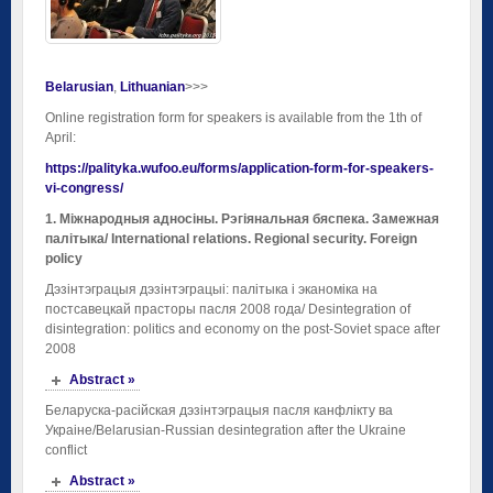
Belarusian
Lithuanian
>>>
Online registration form for speakers is available from the 1th of
April:
https://palityka.wufoo.eu/forms/application-form-for-speakers-
vi-congress/
1. Міжнародныя адносіны. Рэгіянальная бяспека. Замежная
палітыка/
International
relations
.
Regional
security
.
Foreign
policy
Дэзінтэграцыя дэзінтэграцыі: палітыка і эканоміка на
постсавецкай прасторы пасля 2008 года/ Desintegration of
disintegration: politics and economy on the post-Soviet space after
2008
Abstract »
Беларуска-расійская дэзінтэграцыя пасля канфлікту ва
Украіне/Belarusian-Russian desintegration after the Ukraine
conflict
Abstract »