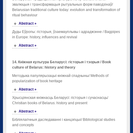
эвалюцыя і трансфармацыя рытуальных форм паводзінаў/
Belarusian traditional culture today: evolution and transformation of
ritual behaviour
Abstract »
Дуды Еўропы: гісторыя, ўзаемауплывы і адраджэнне / Bagpipes
in Europe: history, influences and revival
Abstract »
14. Кніжная
культура
Беларусі
: гісторыя
і
тэорыя
/
Book
culture of Belarus: history and theory
Методыка папулярызацыі кніжнай спадчыны/ Methods of
popularization of book heritage
Abstract »
Хрысціянская кніжнасць Беларусі: гісторыя і сучаснасць/
Christian books of Belarus: history and present
Abstract »
Бібліялагічныя даследаванні і канцэпцыі/ Bibliological studies
and concepts