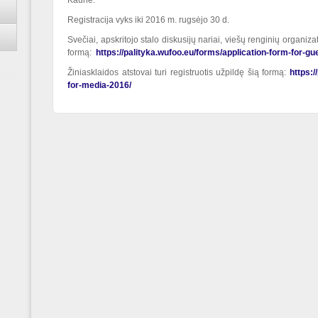
Kaune.
Registracija vyks iki 2016 m. rugsėjo 30 d.
Svečiai, apskritojo stalo diskusijų nariai, viešų renginių organizato
formą:
https://palityka.wufoo.eu/forms/application-form-for-g
Žiniasklaidos atstovai turi registruotis užpildę šią formą:
https:/
for-media-2016/