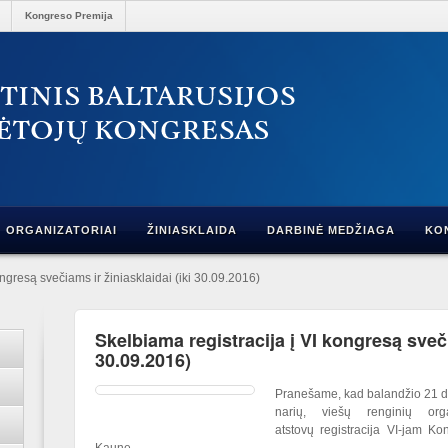
Kongreso Premija
ORGANIZATORIAI
ŽINIASKLAIDA
DARBINĖ MEDŽIAGA
KO
ngresą svečiams ir žiniasklaidai (iki 30.09.2016)
Skelbiama registracija į VI kongresą sveči
30.09.2016)
Pranešame, kad balandžio 21 d. 
narių, viešų renginių orga
atstovų registracija VI-jam Ko