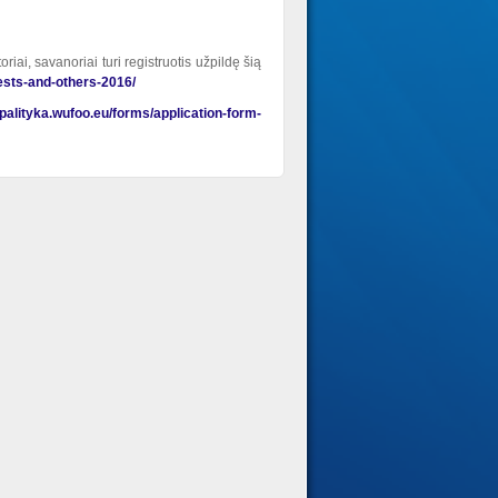
riai, savanoriai turi registruotis užpildę šią
uests-and-others-2016/
/palityka.wufoo.eu/forms/application-form-