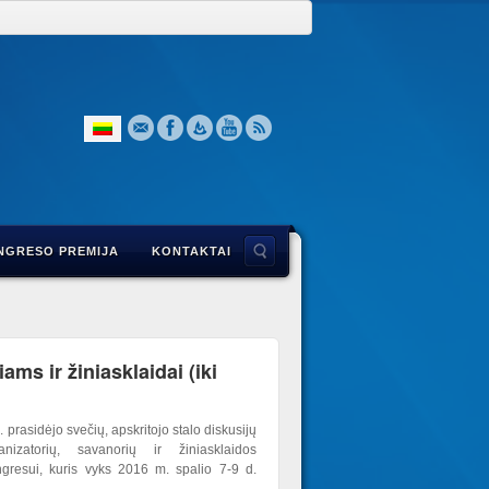
NGRESO PREMIJA
KONTAKTAI
ams ir žiniasklaidai (iki
prasidėjo svečių, apskritojo stalo diskusijų
nizatorių, savanorių ir žiniasklaidos
ngresui, kuris vyks 2016 m. spalio 7-9 d.