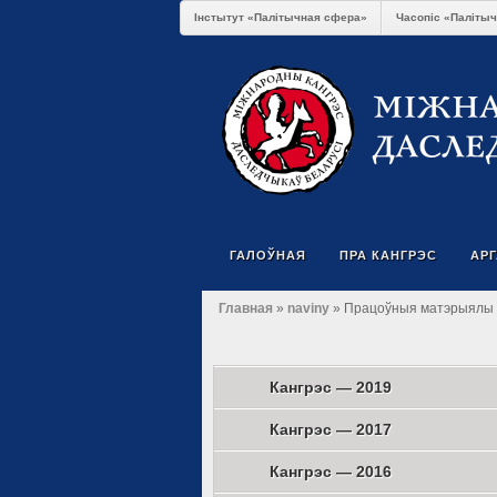
Інстытут «Палітычная сфера»
Часопіс «Паліты
ГАЛОЎНАЯ
ПРА КАНГРЭС
АР
Главная
»
naviny
» Працоўныя матэрыялы Ш
Кангрэс — 2019
Кангрэс — 2017
Кангрэс — 2016