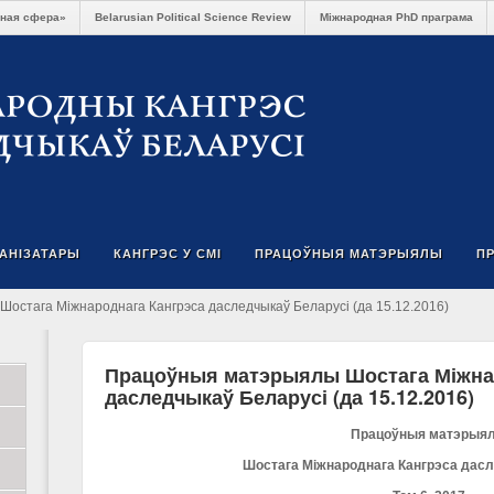
чная сфера»
Belarusian Political Science Review
Міжнародная PhD праграма
ГАНІЗАТАРЫ
КАНГРЭС У СМІ
ПРАЦОЎНЫЯ МАТЭРЫЯЛЫ
П
остага Міжнароднага Кангрэса даследчыкаў Беларусі (да 15.12.2016)
Працоўныя матэрыялы Шостага Міжна
даследчыкаў Беларусі (да 15.12.2016)
Працоўныя матэрыя
Шостага Міжнароднага Кангрэса дас