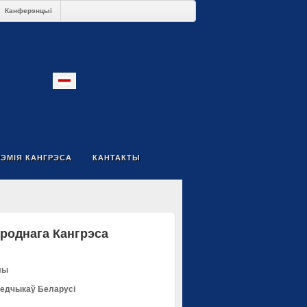
Канферэнцыі
РЭМІЯ КАНГРЭСА
КАНТАКТЫ
роднага Кангрэса
лы
ледчыкаў Беларусі