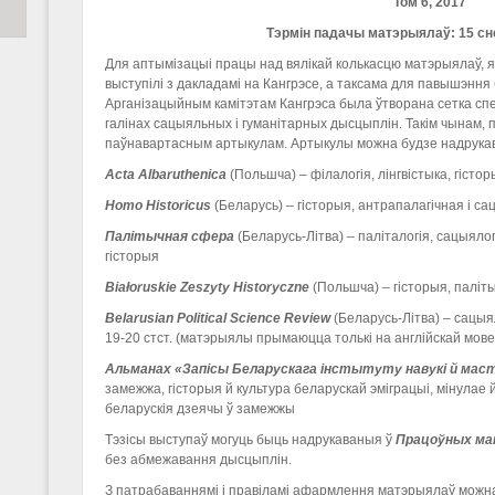
Том 6, 2017
Тэрмін падачы матэрыялаў: 15 сн
Для аптымізацыі працы над вялікай колькасцю матэрыялаў, я
выступілі з дакладамі на Кангрэсе, а таксама для павышэння 
Арганізацыйным камітэтам Кангрэса была ўтворана сетка с
галінах сацыяльных і гуманітарных дысцыплін. Такім чынам,
паўнавартасным артыкулам. Артыкулы можна будзе надрукав
Acta Albaruthenica
(Польшча) – філалогія, лінгвістыка, гісто
Homo
Historicus
(Беларусь) – гісторыя, антрапалагічная і с
Палітычная сфера
(Беларусь-Літва) – паліталогія, сацыяло
гісторыя
Białoruskie Zeszyty Historyczne
(Польшча) – гісторыя, паліт
Belarusian
Political
Science
Review
(Беларусь-Літва) – сацы
19-20 стст. (матэрыялы прымаюцца толькі на англійскай мове
Альманах «Запісы Беларускага інстытуту навукі й ма
замежжа, гісторыя й культура беларускай эміграцыі, мінулае 
беларускія дзеячы ў замежжы
Тэзісы выступаў могуць быць надрукаваныя ў
П
рацоўны
х
ма
без абмежавання дысцыплін.
З патрабаваннямі і правіламі афармлення матэрыялаў можн