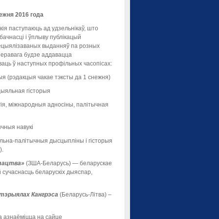
ежня 2016 года
кія паступаюць ад удзельнікаў, што
бачнасці і ўплыву публікацый
пецыялізаваных выданняў па розных
 перавага будзе аддавацца
аць ў наступных профільных часопісах:
рыя (рэдакцыя чакае тэксты да 1 снежня)
ацыяльная гісторыя
гія, міжнародныя адносіны, палітычная
ычныя навукі
яльна-палітычныя дысцыпліны і гісторыя
).
стацтва»
(ЗША-Беларусь)
— беларускае
й сучаснасць беларускіх дыяспар,
тэрыял
ах
Кангрэса
(Беларусь-Літва) –
а азнаёміцца на сайце