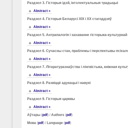
Раздзел 3. Гісторыя ідэй, інтэлектуальныя традыцыі
Abstract »
Раздзел 4. Гісторыя Беларусі ХІХ і ХХ стагоддзяў
Abstract »
Раздзел 5. Антрапалогія і захаванне гісторыка-культурна
Abstract »
Раздзел 6. Сучасны стан, праблемы і перспектывы псіхалог
Abstract »
Раздзел 7. Літаратуразнаўства і лінгвістыка, кніжная куль
Abstract »
Раздзел 8. Развіццё адукацыі і навукі
Abstract »
Раздзел 9. Гісторыя царквы
Abstract »
Аўтары
(
pdf
) /
Authors
(
pdf
)
Мова
(
pdf
) /
Language
(
pdf
)