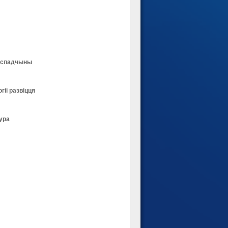
й спадчыны
іі развіцця
тура