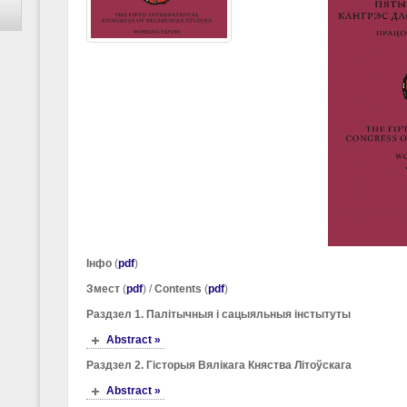
Інфо
(
pdf
)
Змест
(
pdf
) /
Contents
(
pdf
)
Раздзел 1. Палітычныя і сацыяльныя інстытуты
Abstract »
Раздзел 2. Гісторыя Вялікага Княства Літоўскага
Abstract »