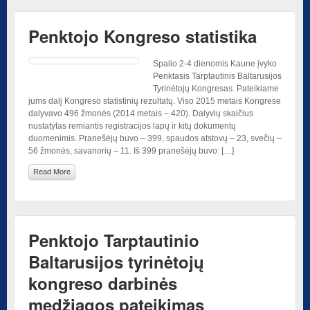
Penktojo Kongreso statistika
Spalio 2-4 dienomis Kaune įvyko
Penktasis Tarptautinis Baltarusijos
Tyrinėtojų Kongresas. Pateikiame
jums dalį Kongreso statistinių rezultatų. Viso 2015 metais Kongrese
dalyvavo 496 žmonės (2014 metais – 420). Dalyvių skaičius
nustatytas remiantis registracijos lapų ir kitų dokumentų
duomenimis. Pranešėjų buvo – 399, spaudos atstovų – 23, svečių –
56 žmonės, savanorių – 11. Iš 399 pranešėjų buvo: […]
Read More
Penktojo Tarptautinio
Baltarusijos tyrinėtojų
kongreso darbinės
medžiagos pateikimas