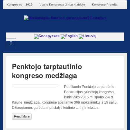
Kongresas – 2015
V-asis Kongresas žiniasklaidoje
Kongreso Premija
Penktojo tarptautinio
kongreso medžiaga
Publikuota Penktojo tarptautinio
Baltarusijos tyrinėtojų kongreso,
kuris vyko 2015 m. spalio 2-4 d.
Kaune, medžiaga. Kongrese apsilankė 399 mokslininkų iš 19 šalių.
Džiaugiamės galėdami pristatyti leidinio turinį ir tekstus.
Read More