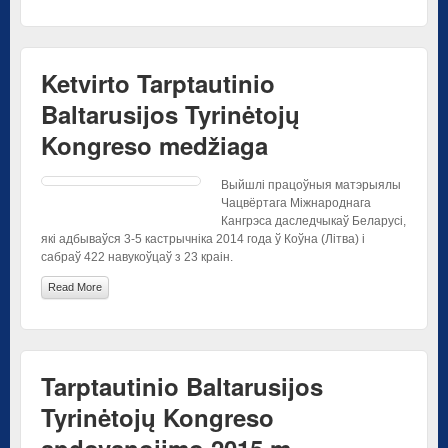
Ketvirto Tarptautinio
Baltarusijos Tyrinėtojų
Kongreso medžiaga
Выйшлі працоўныя матэрыялы
Чацвёртага Міжнароднага
Кангрэса даследчыкаў Беларусі,
які адбываўся 3-5 кастрычніка 2014 года ў Коўна (Літва) і
сабраў 422 навукоўцаў з 23 краін.
Read More
Tarptautinio Baltarusijos
Tyrinėtojų Kongreso
apdovanojimo 2015 m.