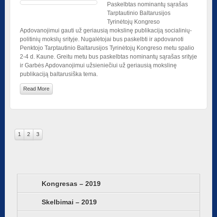
Paskelbtas nominantų sąrašas
Tarptautinio Baltarusijos
Tyrinėtojų Kongreso
Apdovanojimui gauti už geriausią mokslinę publikaciją socialinių-
politinių mokslų srityje. Nugalėtojai bus paskelbti ir apdovanoti
Penktojo Tarptautinio Baltarusijos Tyrinėtojų Kongreso metu spalio
2-4 d. Kaune. Greitu metu bus paskelbtas nominantų sąrašas srityje
ir Garbės Apdovanojimui užsieniečiui už geriausią mokslinę
publikaciją baltarusiška tema.
Read More
1
2
3
Kongresas – 2019
Skelbimai – 2019