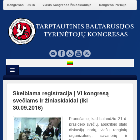
Kongresas – 2015
V-asis Kongresas žiniasklaidoje
Kongreso Premija
Skelbiama registracija į VI kongresą
svečiams ir žiniasklaidai (iki
30.09.2016)
Pranešame, kad balandžio 21 d.
prasidėjo svečių, apskritojo stalo
diskusijų narių, viešų renginių
organizatorių, savanorių ir