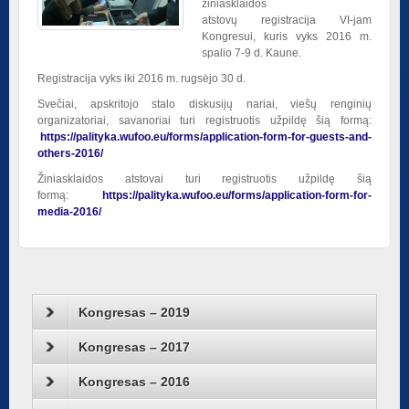
žiniasklaidos
atstovų registracija VI-jam
Kongresui, kuris vyks 2016 m.
spalio 7-9 d. Kaune.
Registracija vyks iki 2016 m. rugsėjo 30 d.
Svečiai, apskritojo stalo diskusijų nariai, viešų renginių
organizatoriai, savanoriai turi registruotis užpildę šią formą:
https://palityka.wufoo.eu/forms/application-form-for-guests-and-
others-2016/
Žiniasklaidos atstovai turi registruotis užpildę šią
formą:
https://palityka.wufoo.eu/forms/application-form-for-
media-2016/
Kongresas – 2019
Kongresas – 2017
Kongresas – 2016