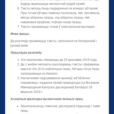
будуць вырашацца экспертнай радай прэміі.
Тэксты могуць быць пададзеныя на конкурс аўтарамі.
Пры гэтым аўтары павінны пазначыць: імя, прозвішча,
месца абароны працы, год абароны працы, імя
навуковага кіраўніка, поўную назву працы.
Тэксты прымаюцца толькі ў электронным выглядзе.
Мова працы
:
Да разгляду прымаюцца тэксты, напісаныя на беларускай і
рускай мове.
Працэдура разгляду
:
Усе прапановы збіраюцца да 25 красавіка 2019 года.
Да 1 жніўня эксперты разглядаюць тэксты і фармуюць
кароткі спіс (4-5) найлепшых прац. Аўтары гэтых прац
запрашаюцца на Кангрэс.
Канчатковае падсумаванне вынікаў, аб’яўленне
пераможцы і наданне прэміі праводзіцца на Восьмым
Міжнародным Кангрэсе даследчыкаў Беларусі 28
верасня 2019 г.
Асноўныя крытэрыі вызначэння лепшых прац
:
Арыгінальнасць тэматыкі, даследчага падыходу і саміх
прац.