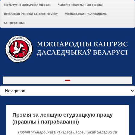
Інстытут «Палітычная сфера»
Часопіс «Палітычная сфера»
Belarusian Political Science Review
Міжнародная PhD праграма
Канферэнцыі
Прэмія за лепшую студэнцкую працу
(правілы і патрабаванні)
Прэмія Міжнароднага кангрэса даследчыкаў Беларусі за