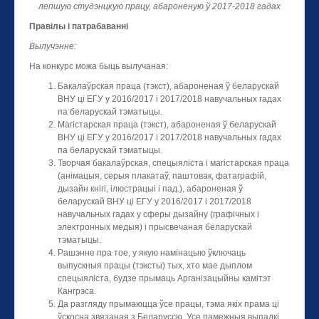
лепшую студэнцкую працу, абароненую ў 2017-2018 гадах
Правілы і патрабаванні
Вылучэнне:
На конкурс можа быць вылучаная:
Бакалаўрская праца (тэкст), абароненая ў беларускай
ВНУ ці ЕГУ у 2016/2017 і 2017/2018 навучальных гадах
па беларускай тэматыцы.
Магістарская праца (тэкст), абароненая ў беларускай
ВНУ ці ЕГУ у 2016/2017 і 2017/2018 навучальных гадах
па беларускай тэматыцы.
Творчая бакалаўрская, спецыяліста і магістарская праца
(анімацыя, серыя плакатаў, паштовак, фатаграфій,
дызайн кнігі, ілюстрацыі і пад.), абароненая ў
беларускай ВНУ ці ЕГУ у 2016/2017 і 2017/2018
навучальных гадах у сферы дызайну (графічных i
электронных медыя) і прысвечаная беларускай
тэматыцы.
Рашэнне пра тое, у якую намінацыю ўключаць
выпускныя працы (тэксты) тых, хто мае дыплом
спецыяліста, будзе прымаць Арганізацыйны камітэт
Кангрэса.
Да разгляду прымаюцца ўсе працы, тэма якіх прама ці
ўскосна звязаная з Беларуссю. Усе памежныя выпадкі