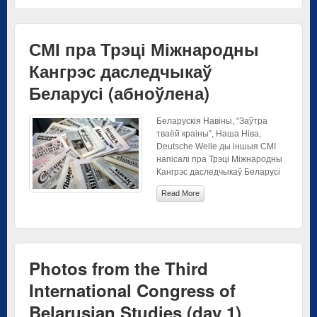
СМІ пра Трэці Міжнародны
Кангрэс даследчыкаў
Беларусі (абноўлена)
Беларускія Навіны, “Заўтра
тваёй краіны”, Наша Ніва,
Deutsche Welle ды іншыя СМІ
напісалі пра Трэці Міжнародны
Кангрэс даследчыкаў Беларусі
Read More
Photos from the Third
International Congress of
Belarusian Studies (day 1)