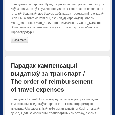
Шаноўнае спадарства! Прадстаўляем вашай увазе лагістыку па
Коўна. На мапе і ў тлумачэннях да яе вы знойдзеце пазначэнні
гатэляў, будынкаў, дзе будуць адбывацца паседжанні пленараў
і секцый, а таксама кавярні, дзе будуць праходзіць абеды.
Мапа_Кангрэса / Map_ICBS (pdf) Тлумачэнні / Guide_ICBS (pdf)
Спасылка на онлайн-мапу Коўна з транспартам і аб’ектамі
інфраструктуры .
Read More
Парадак кампенсацыі
выдаткаў за транспарт /
The order of reimbursement
of travel expenses
Шаноўныя Калегі! Просім звярнуць Вашую ўвагу на парадак
кампенсацыі выдаткаў за транспарт. Гэтая інфармацыя
тычыцца ўсіх удзельнікаў, якім арганізацыйны Камітэт выдаў
субсідыі для кампенсацыі транспартных выдаткаў, акрамя