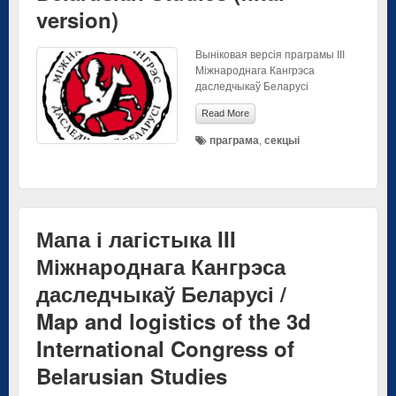
version)
Выніковая версія праграмы ІІІ
Міжнароднага Кангрэса
даследчыкаў Беларусі
Read More
праграма
,
секцыі
Мапа і лагістыка III
Міжнароднага Кангрэса
даследчыкаў Беларусі /
Map and logistics of the 3d
International Congress of
Belarusian Studies