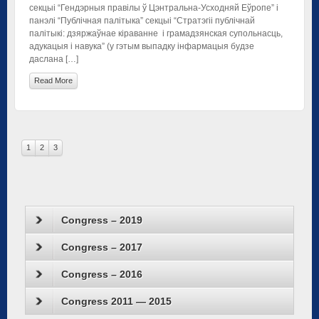
секцыі “Гендэрныя правілы ў Цэнтральна-Усходняй Еўропе” і
панэлі “Публічная палітыка” секцыі “Стратэгіі публічнай
палітыкі: дзяржаўнае кіраванне і грамадзянская супольнасць,
адукацыя і навука” (у гэтым выпадку інфармацыя будзе
даслана […]
Read More
1
2
3
Congress – 2019
Congress – 2017
Congress – 2016
Congress 2011 — 2015