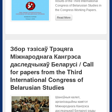
results of the Third International
Congress of Belarusian Studies in
the Congress Working Papers.
Read More
Збор тэзісаў Трэцяга
Міжнароднага Кангрэса
даследчыкаў Беларусі / Call
for papers from the Third
International Congress of
Belarusian Studies
Шаноўныя калегі,
арганізацыйны камітэт
Міжнароднага Кангрэса
даследчыкаў Беларусі рады