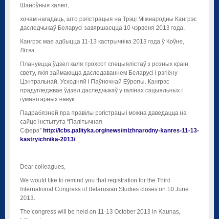
Шаноўныя калегі,
хочам нагадаць, што рэгістрацыя на Трэці Міжнародны Кангрэс
даследчыкаў Беларусі завяршаецца 10 чэрвеня 2013 года.
Кангрэс мае адбыцца 11-13 кастрычніка 2013 года ў Коўне,
Літва.
Плануецца ўдзел каля трохсот спецыялістаў з розных краін
свету, якія займаюцца даследаваннем Беларусі і рэгіёну
Цэнтральнай, Усходняй і Паўночнай Еўропы. Кангрэс
прадугледжвае ўдзел даследчыкаў у галінах сацыяльных і
гуманітарных навук.
Падрабязней пра правілы рэгістрацыі можна даведацца на
сайце інстытута “Палітычная
Сфера”
http://icbs.palityka.org/news/mizhnarodny-kanres-11-13-
kastryichnika-2013/
Dear colleagues,
We would like to remind you that registration for the Third
International Congress of Belarusian Studies closes on 10 June
2013.
The congress will be held on 11-13 October 2013 in Kaunas,