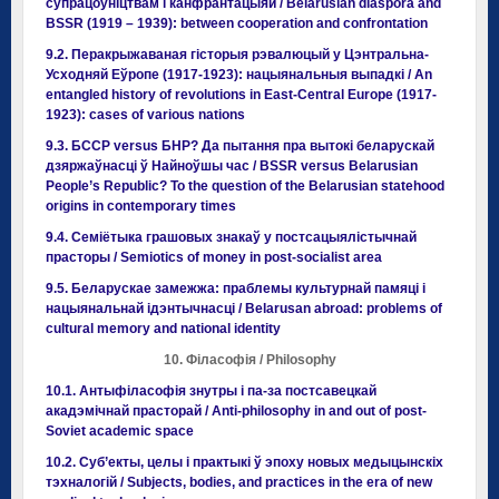
супрацоўніцтвам і канфрантацыяй / Belarusian diaspora and
BSSR (1919 – 1939): between cooperation and confrontation
9.2. Перакрыжаваная гісторыя рэвалюцый у Цэнтральна-
Усходняй Еўропе (1917-1923): нацыянальныя выпадкі / An
entangled history of revolutions in East-Central Europe (1917-
1923): cases of various nations
9.3. БССР versus БНР? Да пытання пра вытокі беларускай
дзяржаўнасці ў Найноўшы час / BSSR versus Belarusian
People’s Republic? To the question of the Belarusian statehood
origins in contemporary times
9.4. Семіётыка грашовых знакаў у постсацыялістычнай
прасторы / Semiotics of money in post-socialist area
9.5. Беларускае замежжа: праблемы культурнай памяці і
нацыянальнай ідэнтычнасці / Belarusan abroad: problems of
cultural memory and national identity
10. Філасофія / Philosophy
10.1. Антыфіласофія знутры і па-за постсавецкай
акадэмічнай прасторай / Anti-philosophy in and out of post-
Soviet academic space
10.2. Суб’екты, целы і практыкі ў эпоху новых медыцынскіх
тэхналогій / Subjects, bodies, and practices in the era of new