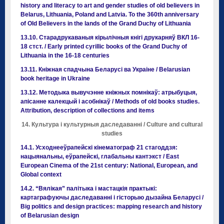
history and literacy to art and gender studies of old believers in
Belarus, Lithuania, Poland and Latvia. To the 360th anniversary
of Old Believers in the lands of the Grand Duchy of Lithuania
13.10. Старадрукаваныя кірылічныя кнігі друкарняў ВКЛ 16-
18 стст. / Early printed cyrillic books of the Grand Duchy of
Lithuania in the 16-18 centuries
13.11. Кніжная спадчына Беларусі ва Украіне / Belarusian
book heritage in Ukraine
13.12. Методыка вывучэнне кніжных помнікаў: атрыбуцыя,
апісанне калекцый і асобнікаў / Methods of old books studies.
Attribution, description of collections and items
14. Культура і культурныя даследаванні / Culture and cultural
studies
14.1. Усходнееўрапейскі кінематограф 21 стагоддзя:
нацыянальны, еўрапейскі, глабальны кантэкст / East
European Cinema of the 21st century: National, European, and
Global context
14.2. “Вялікая” палітыка і мастацкія практыкі:
картаграфуючы даследаванні і гісторыю дызайна Беларусі /
Big politics and design practices: mapping research and history
of Belarusian design