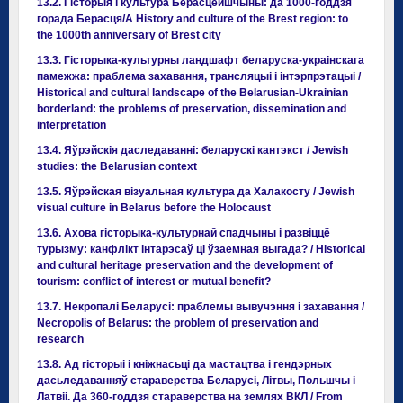
13.2. Гісторыя і культура Берасцейшчыны: да 1000-годдзя
горада Берасця/A History and culture of the Brest region: to
the 1000th anniversary of Brest city
13.3. Гісторыка-культурны ландшафт беларуска-украінскага
памежжа: праблема захавання, трансляцыі і інтэрпрэтацыі /
Historical and cultural landscape of the Belarusian-Ukrainian
borderland: the problems of preservation, dissemination and
interpretation
13.4. Яўрэйскія даследаванні: беларускі кантэкст / Jewish
studies: the Belarusian context
13.5. Яўрэйская візуальная культура да Халакосту / Jewish
visual culture in Belarus before the Holocaust
13.6. Ахова гісторыка-культурнай спадчыны і развіццё
турызму: канфлікт інтарэсаў ці ўзаемная выгада? / Historical
and cultural heritage preservation and the development of
tourism: conflict of interest or mutual benefit?
13.7. Некропалі Беларусі: праблемы вывучэння і захавання /
Necropolis of Belarus: the problem of preservation and
research
13.8. Ад гісторыі і кніжнасьці да мастацтва і гендэрных
дасьледаванняў стараверства Беларусі, Літвы, Польшчы і
Латвіі. Да 360-годдзя стараверства на землях ВКЛ / From