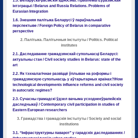
1.5. Беларуска-расійскія адносіны. Праблемы Еўразійскай
інтэграцыі / Belarus and Russia Relations. Problems of
Eurasian Integration
1.6. Знешняя палітыка Беларусі ў параўнальнай
перспектыве / Foreign Policy of Belarus in comparative
perspective
2. Палітыка. Палітычныя інстытуты / Politics. Political
institutes
2.1. Даследаванне грамадзянскай супольнасці Беларусі:
актуальны стан / Civil society studies in Belarus: state of the
art
2.2. Як тэхналагічнае развіццё ўплывае на рэформы і
грамадзянскую супольнасць у аўтарытарных краінах?/How
technological developments influence reforms and civil society
in autocratic regimes?
2.3. Сучасны грамадскі ўдзел вачыма усходнееўрапейскіх
даследчыкаў / Contemporary civil participation in studies of
Eastern European researchers
3. Грамадства і грамадскія інстытуты / Society and social
institutions
3.1. “Інфраструктурны паварот” у гарадскіх даследаваннях /