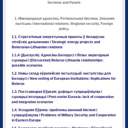
Sections and Panels
1.
Міжнародныя адносіны. Рэгіянальная бяспека. Знешняя
палітыка / International relations. Regional security. Foreign
policy.
1.1. Стратэгічныя энергетычныя праекты ў беларуска-
літоўскіх дачыненнях / Strategic energy projects and
Belarusian-Lithuanian relations
1.1.A (Дыскусія). Адносіны Беларусі і Літвы: верагодныя
сцэнарыі / (Discussion) Belarus-Lithuania relationships:
possible scenarios
1.2. Новы склад еўрапейскіх інстытуцый: наступствы для
Беларусі / New setting of European Institutions: Implications for
Belarus
1.3. Постсавецкая Еўразія: дэфіцыт супрацоўніцтва і
сцэнарыі інтэграцыі / Post-soviet Eurasia: lack of cooperation
and integration scenarios
1.4. Усходняя Еўропа: праблемы ваеннай бяспекі і
супрацоўніцтва / Problems of Military Security and Cooperation
in Eastern Europe