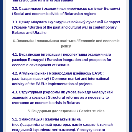
‘Infrastructural turn’ in urban studies
3.2. Сацыяльная і эканамічная няроўнасць рэгіёнаў Беларусі
/ Social and economic divide of Belarusian regions
3.3. Цяжар мінулага і культурныя войны ў сучаснай Беларусі
і Украіне / Burden of the past and cultural war in contemporary
Belarus and Ukraine
4. Эканоміка і эканамічная палітыка / Economic and economic
policy
4.1. Еўразійская інтэграцыя і перспектывы эканамічнага
развіцця Беларусі / Eurasian Integration and prospects for
economic development of Belarus
4.2. Агульны рынак і міжнародная дзейнасць ЕАЭС:
рэалізацыя праектаў / Common market and international
activity of the EAEU: implementation of projects
4.3. Структурныя рэформы як умова выхаду беларускай
эканомікі з крызіса / Structural reforms as a necessity to
overcome an economic crisis in Belarus
5. Гендэрныя даследаванні / Gender studies
5.1. Эмансіпацыя і жаночы актывізм на
(пост)сацыялістычнай прасторы: паміж сацыялістычнай
спадчынай і крызісам легітымнасці. У пошуку новага