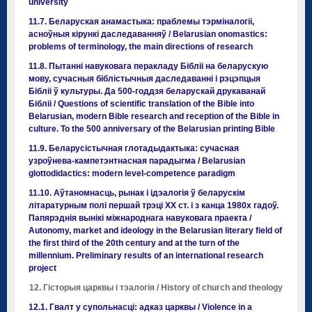
university
11.7. Беларуская анамастыка: праблемы тэрміналогіі,
асноўныя кірункі даследаванняў / Belarusian onomastics:
problems of terminology, the main directions of research
11.8. Пытанні навуковага перакладу Бібліі на беларускую
мову, сучасныя біблістычныя даследаванні і рэцэпцыя
Бібліі ў культуры. Да 500-годдзя беларускай друкаванай
Бібліі / Questions of scientific translation of the Bible into
Belarusian, modern Bible research and reception of the Bible in
culture. To the 500 anniversary of the Belarusian printing Bible
11.9. Беларусістычная глотадыдактыка: сучасная
узроўнева-кампетэнтнасная парадыгма / Belarusian
glottodidactics: modern level-competence paradigm
11.10. Аўтаномнасць, рынак i iдэалогiя ў беларускiм
лiтаратурным полi першай трэцi ХХ ст. i з канца 1980х гадоў.
Папярэднiя вынiкi мiжнароднага навуковага праекта /
Autonomy, market and ideology in the Belarusian literary field of
the first third of the 20th century and at the turn of the
millennium. Preliminary results of an international research
project
12. Гісторыя царквы і тэалогія / History of church and theology
12.1. Гвалт у супольнасці: адказ царквы / Violence in a