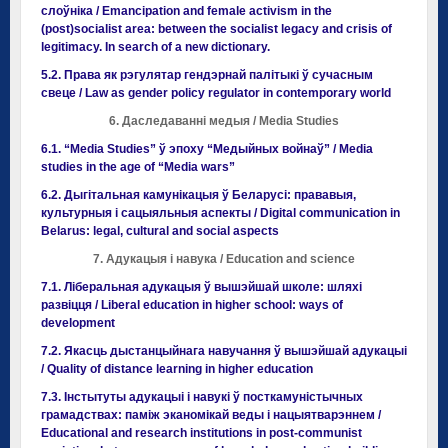
слоўніка / Emancipation and female activism in the
(post)socialist area: between the socialist legacy and crisis of
legitimacy. In search of a new dictionary.
5.2. Права як рэгулятар гендэрнай палітыкі ў сучасным
свеце / Law as gender policy regulator in contemporary world
6. Даследаванні медыя / Media Studies
6.1. “Media Studies” ў эпоху “Медыйных войнаў” / Media
studies in the age of “Media wars”
6.2. Дыгітальная камунікацыя ў Беларусі: прававыя,
культурныя і сацыяльныя аспекты / Digital communication in
Belarus: legal, cultural and social aspects
7. Адукацыя і навука / Education and science
7.1. Ліберальная адукацыя ў вышэйшай школе: шляхі
развіцця / Liberal education in higher school: ways of
development
7.2. Якасць дыстанцыйнага навучання ў вышэйшай адукацыі
/ Quality of distance learning in higher education
7.3. Інстытуты адукацыі і навукі ў посткамуністычных
грамадствах: паміж эканомікай веды і нацыятварэннем /
Educational and research institutions in post-communist