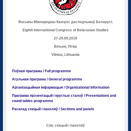
Восьмы Міжнародны Кангрэс даследчыкаў Беларусі.
Eighth International Congress of Belarusian Studies
27-29.09.2019
Вільня
, Літва
Vilnius
, Lithuania
Поўная праграма / Full programme
Агульная праграма / General programme
Арганізацыйная інфармацыя / Organizational Information
Праграма прэзентацый і круглых сталоў / Presentations and
round tables programme
Расклад секцый і панэляў / Sections and panels
Спіс секцый і панэляў