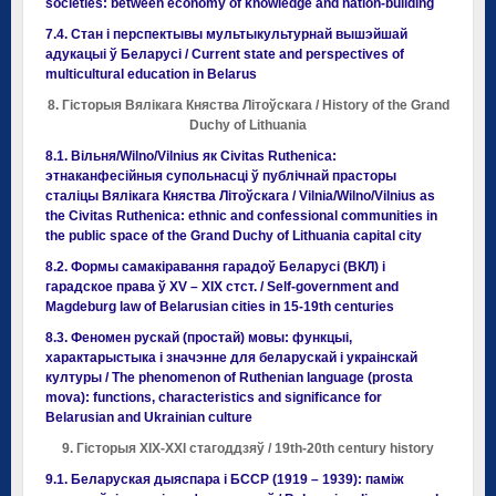
societies: between economy of knowledge and nation-building
7.4. Стан і перспектывы мультыкультурнай вышэйшай
адукацыі ў Беларусі / Current state and perspectives of
multicultural education in Belarus
8. Гісторыя Вялікага Княства Літоўскага / History of the Grand
Duchy of Lithuania
8.1. Вільня/Wilno/Vilnius як Civitas Ruthenica:
этнаканфесійныя супольнасці ў публічнай прасторы
сталіцы Вялікага Княства Літоўскага / Vilnia/Wilno/Vilnius as
the Civitas Ruthenica: ethnic and confessional communities in
the public space of the Grand Duchy of Lithuania capital city
8.2. Формы самакіравання гарадоў Беларусі (ВКЛ) і
гарадское права ў XV – XIX cтст. / Self-government and
Magdeburg law of Belarusian cities in 15-19th centuries
8.3. Феномен рускай (простай) мовы: функцыі,
характарыстыка і значэнне для беларускай і украінскай
културы / The phenomenon of Ruthenian language (prosta
mova): functions, characteristics and significance for
Belarusian and Ukrainian culture
9. Гісторыя ХІХ-ХХI стагоддзяў / 19th-20th century history
9.1. Беларуская дыяспара і БССР (1919 – 1939): паміж