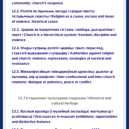
community: church’s response
12.2. Рэлігія як прычына, нагода і сродак гвалту:
гістарычныя сюжэты / Religion as a cause, excuse and mean
of violence: historical cases
12.3. Царква як іерархічная сістэма: свабода, дысцыпліна і
гвалт / Church is a hierarchical system: freedom, discipline and
violence
12.4. Улады супраць рэлігіі і царквы: гвалт, пераслед,
стратэгіі выжывання і супраціву / Authorities against religion
and church: violence. repressions, strategies of survival and
resistance
12.5. Міжканфесійныя і міжцаркоўныя адносіны: дыялог ці
палеміка, мір ці канфлікт / Inter-confessional and inter-church
relations: dialogue or polemics, peace or conflict
13. Гістарычная і культурная спадчына / Historical and
cultural heritage
13.1. Вусныя крыніцы ў музейнай экспазіцыі: магчымасці і
асаблівасці / Oral sources in museum exhibitions: opportunities
and distinctive features