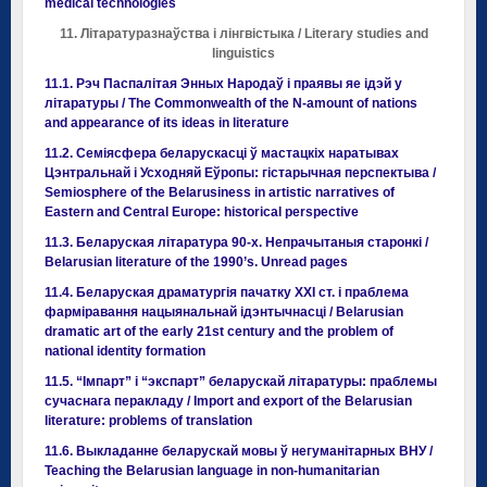
medical technologies
11. Літаратуразнаўства і лінгвістыка / Literary studies and
linguistics
11.1. Рэч Паспалітая Энных Народаў і праявы яе ідэй у
літаратуры / The Commonwealth of the N-amount of nations
and appearance of its ideas in literature
11.2. Семіясфера беларускасці ў мастацкіх наратывах
Цэнтральнай і Усходняй Еўропы: гістарычная перспектыва /
Semiosphere of the Belarusiness in artistic narratives of
Eastern and Central Europe: historical perspective
11.3. Беларуская літаратура 90-х. Непрачытаныя старонкі /
Belarusian literature of the 1990’s. Unread pages
11.4. Беларуская драматургія пачатку ХХІ ст. і праблема
фарміравання нацыянальнай ідэнтычнасці / Belarusian
dramatic art of the early 21st century and the problem of
national identity formation
11.5. “Імпарт” і “экспарт” беларускай літаратуры: праблемы
сучаснага перакладу / Import and export of the Belarusian
literature: problems of translation
11.6. Выкладанне беларускай мовы ў негуманітарных ВНУ /
Teaching the Belarusian language in non-humanitarian