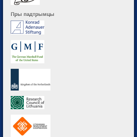
Пры падтрымцы