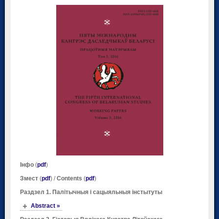
Інфо
(
pdf
)
Змест
(
pdf
) /
Contents
(
pdf
)
Раздзел 1. Палітычныя і сацыяльныя інстытуты
Abstract »