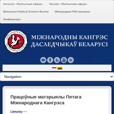
Інстытут «Палітычная сфера»
Часопіс «Палітычная сфера»
Belarusian Political Science Review
Міжнародная PhD праграма
Канферэнцыі
Працоўныя матэрыялы Пятага
Міжнароднага Кангрэса
Lietuvių
>>>