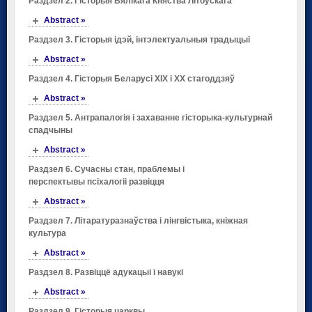
Раздзел 2. Гісторыя Вялікага Княства Літоўскага
Abstract »
Раздзел 3. Гісторыя ідэй, інтэлектуальныя традыцыі
Abstract »
Раздзел 4. Гісторыя Беларусі ХІХ і ХХ стагоддзяў
Abstract »
Раздзел 5. Антрапалогія і захаванне гісторыка-культурнай
спадчыны
Abstract »
Раздзел 6. Сучасны стан, праблемы і
перспектывы псіхалогіі развіцця
Abstract »
Раздзел 7. Літаратуразнаўства і лінгвістыка, кніжная
культура
Abstract »
Раздзел 8. Развіццё адукацыі і навукі
Abstract »
Раздзел 9. Гісторыя царквы