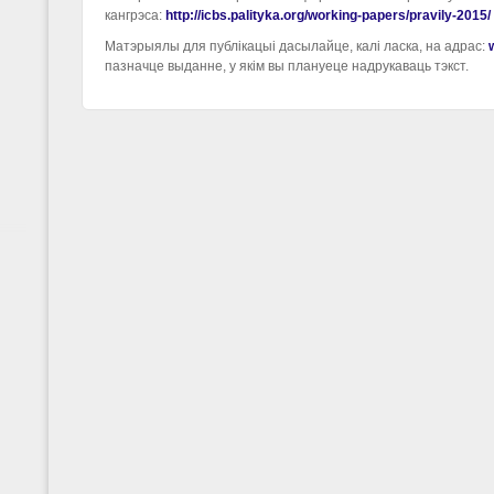
кангрэса:
http://icbs.palityka.org/working-papers/pravily-2015/
Матэрыялы для публікацыі дасылайце, калі ласка, на адрас:
пазначце выданне, у якім вы плануеце надрукаваць тэкст.