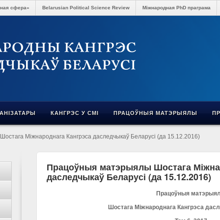
чная сфера»
Belarusian Political Science Review
Міжнародная PhD праграма
ГАНІЗАТАРЫ
КАНГРЭС У СМІ
ПРАЦОЎНЫЯ МАТЭРЫЯЛЫ
П
остага Міжнароднага Кангрэса даследчыкаў Беларусі (да 15.12.2016)
Працоўныя матэрыялы Шостага Міжна
даследчыкаў Беларусі (да 15.12.2016)
Працоўныя матэрыя
Шостага Міжнароднага Кангрэса дас