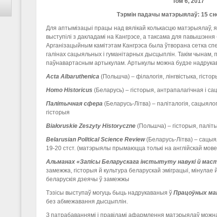
Том 6, 2017
Тэрмін падачы матэрыялаў: 15 сн
Для аптымізацыі працы над вялікай колькасцю матэрыялаў, я
выступілі з дакладамі на Кангрэсе, а таксама для павышэння 
Арганізацыйным камітэтам Кангрэса была ўтворана сетка с
галінах сацыяльных і гуманітарных дысцыплін. Такім чынам,
паўнавартасным артыкулам. Артыкулы можна будзе надрукав
Acta Albaruthenica
(Польшча) – філалогія, лінгвістыка, гісто
Homo
Historicus
(Беларусь) – гісторыя, антрапалагічная і с
Палітычная сфера
(Беларусь-Літва) – паліталогія, сацыяло
гісторыя
Białoruskie Zeszyty Historyczne
(Польшча) – гісторыя, паліт
Belarusian
Political
Science
Review
(Беларусь-Літва) – сацы
19-20 стст. (матэрыялы прымаюцца толькі на англійскай мове
Альманах «Запісы Беларускага інстытуту навукі й ма
замежжа, гісторыя й культура беларускай эміграцыі, мінулае 
беларускія дзеячы ў замежжы
Тэзісы выступаў могуць быць надрукаваныя ў
П
рацоўны
х
ма
без абмежавання дысцыплін.
З патрабаваннямі і правіламі афармлення матэрыялаў можн