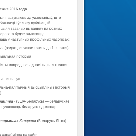
ежня 2016 года
кія паступаюць ад удзельнікаў, што
бачнасці і ўплыву публікацый
пецыялізаваных выданняў па розных
 перавага будзе аддавацца
аць ў наступных профільных часопісах:
рыя (рэдакцыя чакае тэксты да 1 снежня)
ацыяльная гісторыя
гія, міжнародныя адносіны, палітычная
ычныя навукі
яльна-палітычныя дысцыпліны і гісторыя
).
стацтва»
(ЗША-Беларусь)
— беларускае
й сучаснасць беларускіх дыяспар,
тэрыял
ах
Кангрэса
(Беларусь-Літва) –
а азнаёміцца на сайце