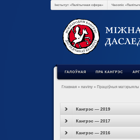
Інстытут «Палітычная сфера»
Часопіс «Паліты
ГАЛОЎНАЯ
ПРА КАНГРЭС
АР
Главная
»
naviny
» Працоўныя матэрыялы Ш
Кангрэс — 2019
Кангрэс — 2017
Кангрэс — 2016