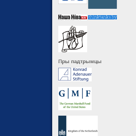
Пры падтрымцы