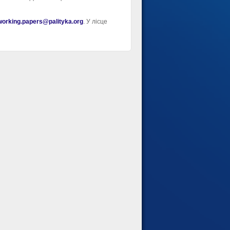
working.papers@palityka.org
. У лісце