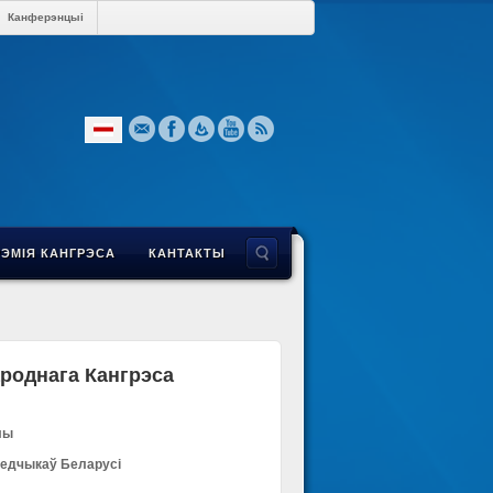
Канферэнцыі
РЭМІЯ КАНГРЭСА
КАНТАКТЫ
роднага Кангрэса
лы
ледчыкаў Беларусі