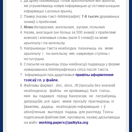
Да друку прымаюцца толькі арыгінальныя матэрыялы,
які утрымліваюць новую інфармацыю ці сістэматызацыю
інфармацыі з розных крыніц.
Памер (назва-тэкст-бібліяграфія):
7-8 тысяч
друкаваных
знакаў з прабеламі.
Мова:
беларуская, ангельская, руская, польская.
Назва, анатацыя (не больш за 500 знакаў з прабеламі
кожная) і ключавыя словы (каля 5 словаў) на мове
арыгіналу і па-ангельску.
Напрыканцы тэкста неабходна пазначыць на мове
арыгіналу і па-ангельску імя, навуковую ступень і
інстытуцыю.
Спасылкі на крыніцы (пры наяўнасці) падаюцца у форме
нумараванага бібліяграфічнага спіса пасля тэкста.
Інфармацыю пра дадатковыя
правілы афармлення
тэзісаў гл. у файле
.
Файлавы фармат: .doc, .docx, .rtf (просьба без значнай
неабходнасці файлы не архіваваць). Калі тэзісы,
якія вы падавалі перад Кангрэсам, не патрабуюць
дапрацоўкі, усё адно маем просьбу прагледзець іх
ўважліва, дадаць неабходную інфармацыю і ў
абноўленым выглядзе падаць для разгляду. Тэзісы
падпісаным файлам (імя, прозвішча, назва) дасылаюцца
на мэйл:
working.papers@palityka.org