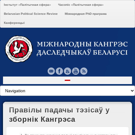
Інстытут «Палітычная сфера»
Часопіс «Палітычная сфера»
Belarusian Political Science Review
Міжнародная PhD праграма
Канферэнцыі
Правілы падачы тэзісаў у
зборнік Кангрэса